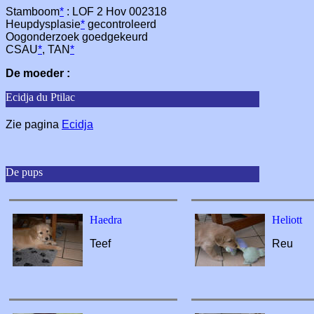
Stamboom
*
: LOF 2 Hov 002318
Heupdysplasie
*
gecontroleerd
Oogonderzoek goedgekeurd
CSAU
*
, TAN
*
De moeder :
Ecidja du Ptilac
Zie pagina
Ecidja
De pups
Haedra
Heliott
Teef
Reu