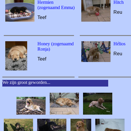
Hermien
Hitch
(zogenaamd Emma)
Reu
Teef
Honey (zogenaamd
Hélios
Ronja)
Reu
Teef
We zijn groot geworden...